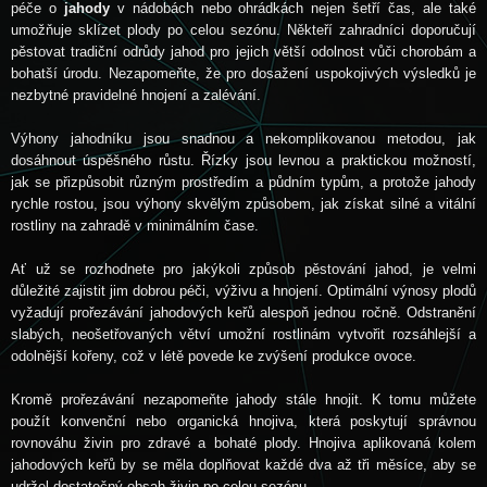
péče o
jahody
v nádobách nebo ohrádkách nejen šetří čas, ale také
umožňuje sklízet plody po celou sezónu. Někteří zahradníci doporučují
pěstovat tradiční odrůdy jahod pro jejich větší odolnost vůči chorobám a
bohatší úrodu. Nezapomeňte, že pro dosažení uspokojivých výsledků je
nezbytné pravidelné hnojení a zalévání.
Výhony jahodníku jsou snadnou a nekomplikovanou metodou, jak
dosáhnout úspěšného růstu. Řízky jsou levnou a praktickou možností,
jak se přizpůsobit různým prostředím a půdním typům, a protože jahody
rychle rostou, jsou výhony skvělým způsobem, jak získat silné a vitální
rostliny na zahradě v minimálním čase.
Ať už se rozhodnete pro jakýkoli způsob pěstování jahod, je velmi
důležité zajistit jim dobrou péči, výživu a hnojení. Optimální výnosy plodů
vyžadují prořezávání jahodových keřů alespoň jednou ročně. Odstranění
slabých, neošetřovaných větví umožní rostlinám vytvořit rozsáhlejší a
odolnější kořeny, což v létě povede ke zvýšení produkce ovoce.
Kromě prořezávání nezapomeňte jahody stále hnojit. K tomu můžete
použít konvenční nebo organická hnojiva, která poskytují správnou
rovnováhu živin pro zdravé a bohaté plody. Hnojiva aplikovaná kolem
jahodových keřů by se měla doplňovat každé dva až tři měsíce, aby se
udržel dostatečný obsah živin po celou sezónu.