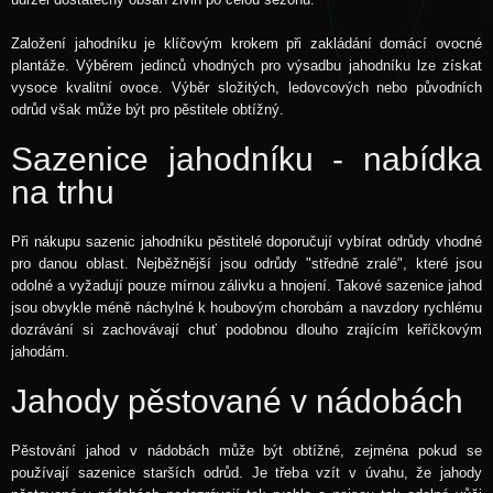
Založení jahodníku je klíčovým krokem při zakládání domácí ovocné
plantáže. Výběrem jedinců vhodných pro výsadbu jahodníku lze získat
vysoce kvalitní ovoce. Výběr složitých, ledovcových nebo původních
odrůd však může být pro pěstitele obtížný.
Sazenice jahodníku - nabídka
na trhu
Při nákupu sazenic jahodníku pěstitelé doporučují vybírat odrůdy vhodné
pro danou oblast. Nejběžnější jsou odrůdy "středně zralé", které jsou
odolné a vyžadují pouze mírnou zálivku a hnojení. Takové sazenice jahod
jsou obvykle méně náchylné k houbovým chorobám a navzdory rychlému
dozrávání si zachovávají chuť podobnou dlouho zrajícím keříčkovým
jahodám.
Jahody pěstované v nádobách
Pěstování jahod v nádobách může být obtížné, zejména pokud se
používají sazenice starších odrůd. Je třeba vzít v úvahu, že jahody