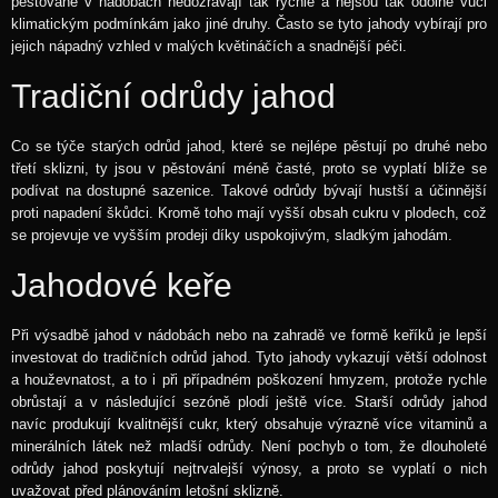
pěstované v nádobách nedozrávají tak rychle a nejsou tak odolné vůči
klimatickým podmínkám jako jiné druhy. Často se tyto jahody vybírají pro
jejich nápadný vzhled v malých květináčích a snadnější péči.
Tradiční odrůdy jahod
Co se týče starých odrůd jahod, které se nejlépe pěstují po druhé nebo
třetí sklizni, ty jsou v pěstování méně časté, proto se vyplatí blíže se
podívat na dostupné sazenice. Takové odrůdy bývají hustší a účinnější
proti napadení škůdci. Kromě toho mají vyšší obsah cukru v plodech, což
se projevuje ve vyšším prodeji díky uspokojivým, sladkým jahodám.
Jahodové keře
Při výsadbě jahod v nádobách nebo na zahradě ve formě keříků je lepší
investovat do tradičních odrůd jahod. Tyto jahody vykazují větší odolnost
a houževnatost, a to i při případném poškození hmyzem, protože rychle
obrůstají a v následující sezóně plodí ještě více. Starší odrůdy jahod
navíc produkují kvalitnější cukr, který obsahuje výrazně více vitaminů a
minerálních látek než mladší odrůdy. Není pochyb o tom, že dlouholeté
odrůdy jahod poskytují nejtrvalejší výnosy, a proto se vyplatí o nich
uvažovat před plánováním letošní sklizně.