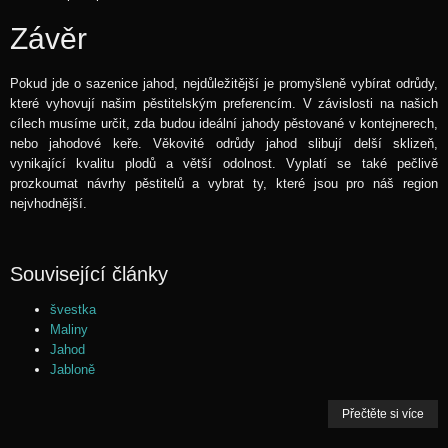
Závěr
Pokud jde o sazenice jahod, nejdůležitější je promyšleně vybírat odrůdy,
které vyhovují našim pěstitelským preferencím. V závislosti na našich
cílech musíme určit, zda budou ideální jahody pěstované v kontejnerech,
nebo jahodové keře. Věkovité odrůdy jahod slibují delší sklizeň,
vynikající kvalitu plodů a větší odolnost. Vyplatí se také pečlivě
prozkoumat návrhy pěstitelů a vybrat ty, které jsou pro náš region
nejvhodnější.
Související články
švestka
Maliny
Jahod
Jabloně
Přečtěte si více