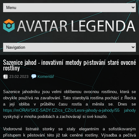
Sazenice jahod - inovativní metody pěstování staré ovocné
rostliny
23.02.2023
Komentář
Sazenice jahodníku jsou velmi oblíbenou ovocnou rostlinou, která se
obvykle používá na zavařování. Tato starobylá rostlina pochází z Řecka
a její obliba v průběhu času rostla a měnila se. Dnes se
https://mORAVSKE-SADY.CZ/cs_CZ/c/Lesni-jahody-a-jahody/55 jahody
vyskytují v mnoha podobách a zachovávají si své kouzlo.
Vodorovné listnaté stonky se staly elegantním a sofistikovaným
přístupem k pěstování této již tak ceněné rostliny. Výsadba a pečlivá